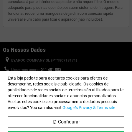
conectada à parte inferior do aspirador e não requer filtro. O modelo
adequado para piscinas que não possuem sistema de filtragem. Para
funcionar, requer uma mangueira de jardim com conexão rápida
universal e um cabo para fixar o aspirador (não incluídos).
Os Nossos Dados
EYAROC COMPANY SL (PT980718171)
Ligue-nos agora:
211 451 553
Esta loja pede-te para aceitares cookies para efeitos de
Horário:
Segunda a Sexta-feira: 8:30h a 13h e 15h a 17h
desempenho, redes sociais e publicidade. Os cookies de
Email:
info@piscinasdesmontaveis.pt
publicidade e de redes sociais de terceiros são utilizados para te
oferecer funcionalidades sociais e anúncios personalizados.
Aceitas estes cookies e o processamento de dados pessoais
Siga-nos
envolvidos? You can also visit
Google’s Privacy & Terms site
Facebook
YouTube
Instagram
Configurar
tune