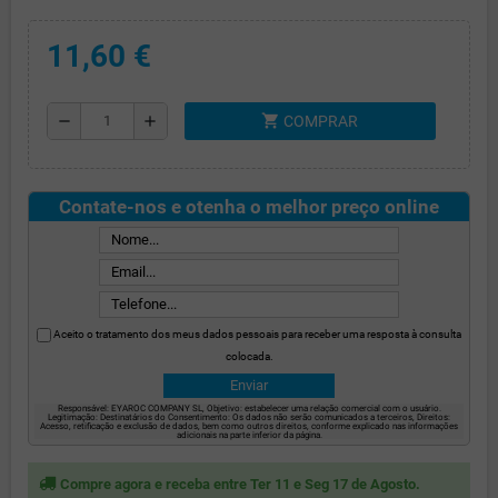
11,60 €
shopping_cart
remove
add
COMPRAR
Contate-nos e otenha o melhor preço online
Aceito o tratamento dos meus dados pessoais para receber uma resposta à consulta
colocada.
Responsável: EYAROC COMPANY SL, Objetivo: estabelecer uma relação comercial com o usuário.
Legitimação: Destinatários do Consentimento: Os dados não serão comunicados a terceiros, Direitos:
Acesso, retificação e exclusão de dados, bem como outros direitos, conforme explicado nas informações
adicionais na parte inferior da página.
Compre agora e receba entre Ter 11 e Seg 17 de Agosto.