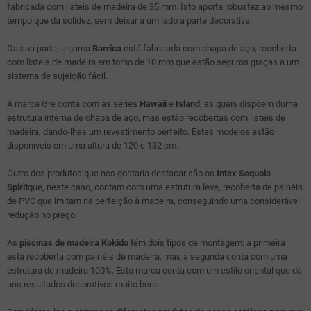
fabricada com listeis de madeira de 35 mm. Isto aporta robustez ao mesmo
tempo que dá solidez, sem deixar a um lado a parte decorativa.
Da sua parte, a gama
Barrica
está fabricada com chapa de aço, recoberta
com listeis de madeira em torno de 10 mm que estão seguros graças a um
sistema de sujeição fácil.
A marca Gre conta com as séries
Hawaii
e
Island
, as quais dispõem duma
estrutura interna de chapa de aço, mas estão recobertas com listeis de
madeira, dando-lhes um revestimento perfeito. Estes modelos estão
disponíveis em uma altura de 120 e 132 cm.
Outro dos produtos que nos gostaria destacar são os
Intex Sequoia
Spirit
que, neste caso, contam com uma estrutura leve, recoberta de painéis
de PVC que imitam na perfeição à madeira, conseguindo uma considerável
redução no preço.
As
piscinas de madeira Kokido
têm dois tipos de montagem: a primeira
está recoberta com painéis de madeira, mas a segunda conta com uma
estrutura de madeira 100%. Esta marca conta com um estilo oriental que dá
uns resultados decorativos muito bons.