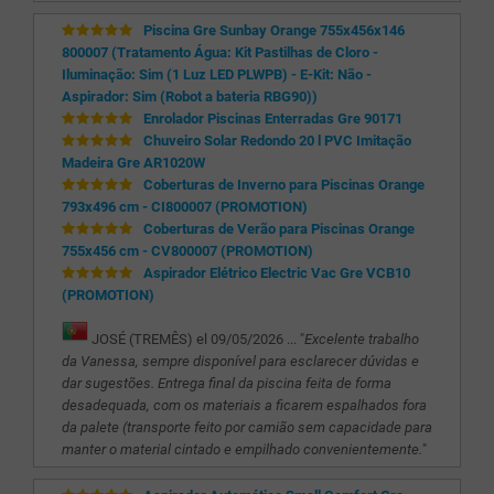
Piscina Gre Sunbay Orange 755x456x146
800007 (Tratamento Água: Kit Pastilhas de Cloro -
Iluminação: Sim (1 Luz LED PLWPB) - E-Kit: Não -
Aspirador: Sim (Robot a bateria RBG90))
Enrolador Piscinas Enterradas Gre 90171
Chuveiro Solar Redondo 20 l PVC Imitação
Madeira Gre AR1020W
Coberturas de Inverno para Piscinas Orange
793x496 cm - CI800007 (PROMOTION)
Coberturas de Verão para Piscinas Orange
755x456 cm - CV800007 (PROMOTION)
Aspirador Elétrico Electric Vac Gre VCB10
(PROMOTION)
JOSÉ (TREMÊS) el 09/05/2026 ... "
Excelente trabalho
da Vanessa, sempre disponível para esclarecer dúvidas e
dar sugestões. Entrega final da piscina feita de forma
desadequada, com os materiais a ficarem espalhados fora
da palete (transporte feito por camião sem capacidade para
manter o material cintado e empilhado convenientemente.
"