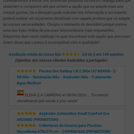
Convidamo-los a entrar nos diferentes produtos do nosso catálogo para que
observem e comparem até que achem a opção que se adapte mais aos
vossos gostos. Se o desejam pode solicitar-nos informação e um experto
poderá realizar um orçamento detalhado com aquele produto que se adapte
às vossas necessidades. Chegou o momento de descobrir porquê somos
uma das lojas Online de piscinas desmontáveis mais importantes.
Dispomos dum vasto catálogo no qual encontrará tudo aquilo que precisam.
Quem disse que o preço é incompatível com a qualidade?
Avaliação média da nossa loja
4,8 de 5 em 148 opiniões
(Opiniões dos nossos clientes traduzidas a português)
Piscina Gre Sunbay Lili 2 280x107 800008 - E-
Kit:Não - Iluminação:Não - Aspirador:Não - Tratamento
Água:Nenhum
ELENA (LA CABRERA) el 08/06/2026 ... "
Excelente
atendimento pré-venda e pós-venda
"
Aspirador Automático Small Comfort Gre
AR20682 (PROMOTION)
Coberturas de Inverno para Piscinas
Macadâmia 675x375 cm - CIKPBOC632 (PROMOTION)