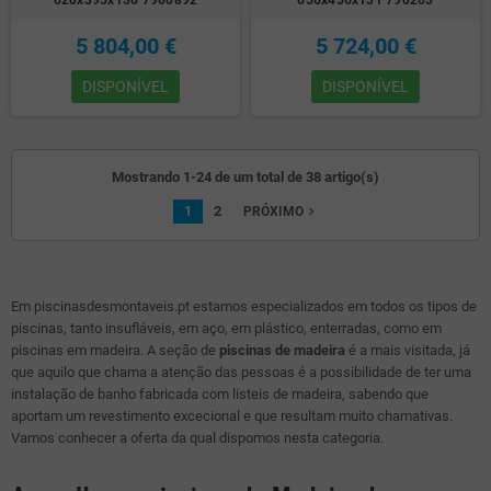
5 804,00 €
5 724,00 €
DISPONÍVEL
DISPONÍVEL
Mostrando 1-24 de um total de 38 artigo(s)
1
2
navigate_next
PRÓXIMO
Em piscinasdesmontaveis.pt estamos especializados em todos os tipos de
piscinas, tanto insufláveis, em aço, em plástico, enterradas, como em
piscinas em madeira. A seção de
piscinas de madeira
é a mais visitada, já
que aquilo que chama a atenção das pessoas é a possibilidade de ter uma
instalação de banho fabricada com listeis de madeira, sabendo que
aportam um revestimento excecional e que resultam muito chamativas.
Vamos conhecer a oferta da qual dispomos nesta categoria.