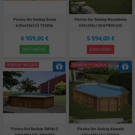
Piscina Gre Sunbay Évora
Piscina Gre Sunbay Macadâmia
620x420x133 790206
632x335x130 KPBOC632
6 959,00 €
5 594,00 €
DISPONÍVEL
ESGOTADO
OFERTA! -995,00 €
OFERTA! -1 196,00 €
Piscina Gre Sunbay Safrán 2
Piscina Gre Sunbay Abacate
620x395x136 7900892
656x456x131 790203