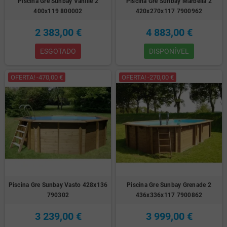
Piscina Gre Sunbay Vanille 2
Piscina Gre Sunbay Marbella 2
400x119 800002
420x270x117 7900962
2 383,00 €
4 883,00 €
ESGOTADO
DISPONÍVEL
OFERTA! -470,00 €
OFERTA! -270,00 €
Piscina Gre Sunbay Vasto 428x136
Piscina Gre Sunbay Grenade 2
790302
436x336x117 7900862
3 239,00 €
3 999,00 €