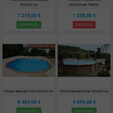
493x472 cm
225x225x68 790000
7 319,00 €
1 258,00 €
DISPONÍVEL
ESGOTADO
Piscina Naturalis Oval 635x472 cm
Piscina Naturalis Oval 787x472 cm
8 489,00 €
9 699,00 €
DISPONÍVEL
DISPONÍVEL