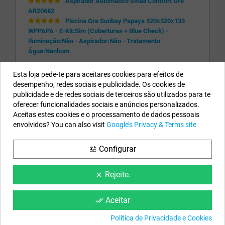
Aspirador Automático Small Comfort Gre
AR20682
Piscina Gre Sunbay Papaya 520x320x133
WPPAPA - E-Kit:Sim (Coberturas + Blue Check) -
Iluminação:Não - Aspirador:Não - Tratamento
Água:Nenhum
IGOR (CAMPO DE EBRO) el 07/05/2026 ... "
Muito
Esta loja pede-te para aceitares cookies para efeitos de
rápidos e prestáveis. É muito fácil falar com eles. Tive um
desempenho, redes sociais e publicidade. Os cookies de
problema e resolveram-no imediatamente
"
publicidade e de redes sociais de terceiros são utilizados para te
oferecer funcionalidades sociais e anúncios personalizados.
Aceitas estes cookies e o processamento de dados pessoais
Os Nossos Dados
envolvidos? You can also visit
Google’s Privacy & Terms site
EYAROC COMPANY SL (PT980718171)
Configurar
tune
Ligue-nos agora:
211 451 553
Horário:
Segunda a Sexta-feira: 8:30h a 13h e 15h a 17h
Rejeite.
clear
Email:
info@piscinasdesmontaveis.pt
Aceitar
done_all
Siga-nos
Política de Privacidade e Cookies