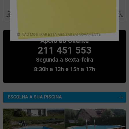
Responsável: EYAROC COMPANY SL, Objetivo: estabelecer uma relação comercial com o usuário. Legitimação:
Destinatários do Consentimento: Os dados não serão comunicados a terceiros, Direitos: Acesso, retificação e
exclusão de dados, bem como outros direitos, conforme explicado nas informações adicionais na parte inferior da
página.
NÃO MOSTRAR ESTA MENSAGEM NOVAMENTE
Apoio ao Cliente
211 451 553
Segunda a Sexta-feira
8:30h a 13h e 15h a 17h
ESCOLHA A SUA PISCINA