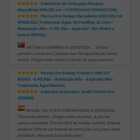
Coberturas de Verão para Piscinas
Macadâmia 580x282 cm - CVKPBOC632 (PROMOTION)
Piscina Gre Sunbay Macadâmia 632x335x130
KPBOC632 (Tratamento Água: Kit Pastilhas de Cloro -
Iluminação: Não - E-Kit: Não - Aspirador: Sim (Robot a
bateria RBG90))
ANTÓNIO (COIMBRA) el 25/05/2026 ... "
Estava
previsto o envio em 2 paletes mas foi repartida por varios
envios. Chegou tudo correto e dentro do prazo previsto
"
Piscina Gre Sunbay Violette 2 500x127
800003 - E-Kit:Não - Iluminação:Não - Aspirador:Não -
Tratamento Água:Nenhum
Aspirador Automático Small Comfort Gre
AR20682
MIGUEL (SA VILETA-SON RAPINYA) el 20/05/2026 ...
"
Está tudo perfeito. Chegou antes do prazo. A piscina
parece resistente. É muito fácil de montar sozinho. Embora
sentisse falta de um manual de instruções um pouco mais
detalhado. Mas está tudo muito bem.
"