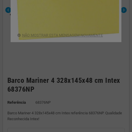
chevron_left
chevron_right
NÃO MOSTRAR ESTA MENSAGEM NOVAMENTE
Barco Mariner 4 328x145x48 cm Intex
68376NP
Referência
68376NP
Barco Mariner 4 328x145x48 cm Intex referência 68376NP. Qualidade
Reconhecida Intex!