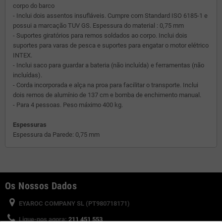
corpo do barco
- Inclui dois assentos insufláveis. Cumpre com Standard ISO 6185-1 e
possui a marcação TUV GS. Espessura do material : 0,75 mm
- Suportes giratórios para remos soldados ao corpo. Inclui dois
suportes para varas de pesca e suportes para engatar o motor elétrico
INTEX.
- Inclui saco para guardar a bateria (não incluída) e ferramentas (não
incluídas).
- Corda incorporada e alça na proa para facilitar o transporte. Inclui
dois remos de alumínio de 137 cm e bomba de enchimento manual.
- Para 4 pessoas. Peso máximo 400 kg.
Espessuras
Espessura da Parede: 0,75 mm
Os Nossos Dados
EYAROC COMPANY SL (PT980718171)
Ligue-nos agora:
211 451 553