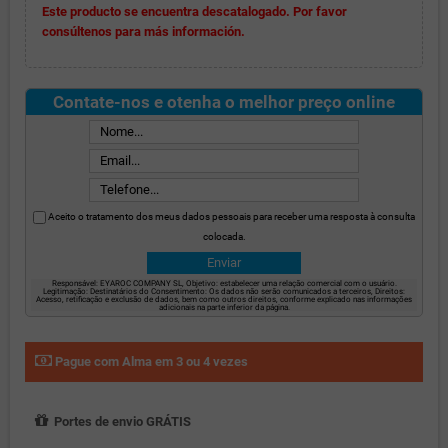
Este producto se encuentra descatalogado. Por favor
consúltenos para más información.
Contate-nos e otenha o melhor preço online
Aceito o tratamento dos meus dados pessoais para receber uma resposta à consulta
colocada.
Responsável: EYAROC COMPANY SL, Objetivo: estabelecer uma relação comercial com o usuário.
Legitimação: Destinatários do Consentimento: Os dados não serão comunicados a terceiros, Direitos:
Acesso, retificação e exclusão de dados, bem como outros direitos, conforme explicado nas informações
adicionais na parte inferior da página.
Pague com Alma em 3 ou 4 vezes
Portes de envio GRÁTIS