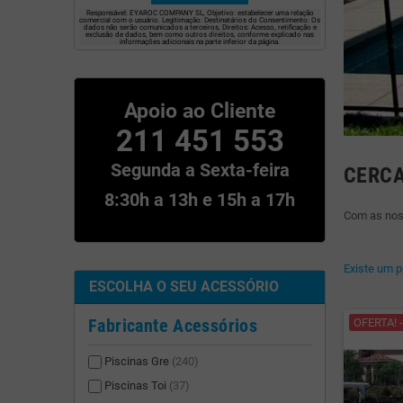
Responsável: EYAROC COMPANY SL, Objetivo: estabelecer uma relação
comercial com o usuário. Legitimação: Destinatários do Consentimento: Os
dados não serão comunicados a terceiros, Direitos: Acesso, retificação e
exclusão de dados, bem como outros direitos, conforme explicado nas
informações adicionais na parte inferior da página.
Apoio ao Cliente
211 451 553
Segunda a Sexta-feira
CERCA
8:30h a 13h e 15h a 17h
Com as noss
Existe um p
ESCOLHA O SEU ACESSÓRIO
Fabricante Acessórios
OFERTA! -
Piscinas Gre
(240)
Piscinas Toi
(37)