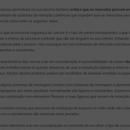
cercas perimetrais na sua piscina também
evitará que as mascotas possam en
ponham de sistemas de retenção contínuos que impedem que as mascotas pas
rcas como entre os suportes delas.
 que acrescenta segurança às cercas é o fato de serem transparentes o que se
r o interior da piscina e controlar que não há ninguém no seu interior. Evitand
stáculo para o acesso. Isto consegue-se com estruturas de retenção com bura
rentes e resistentes.
aracterística das cercas a ter em consideração é a possibilidades de serem
de
to trabalho montá-la quando deixemos de usar a instalação balnear e retirá-l
aço. Muitos destes produtos podem ser recolhidos de maneira enrolada ocupa
im alguns sistemas de montagem contam com sistemas de montagem e desmontage
mpegados por estes produtos normalmente são ligeiros e resistentes. Existem
oia combinado com elementos flexíveis e mais ligeiros que servem de retenção
 existem cercas que precisam da realização de buracos no chão onde vão colo
acos e normalmente são sistemas mais pesados.
 outro elemento a ter em consideração no momento de escolher o tipo de cercado