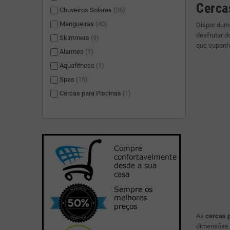
Cerca
Chuveiros Solares
(26)
Mangueiras
(40)
Dispor du
desfrutar d
Skimmers
(9)
que suponh
Alarmes
(1)
Aquafitness
(1)
Spas
(15)
Cercas para Piscinas
(1)
As
cercas p
dimensões s