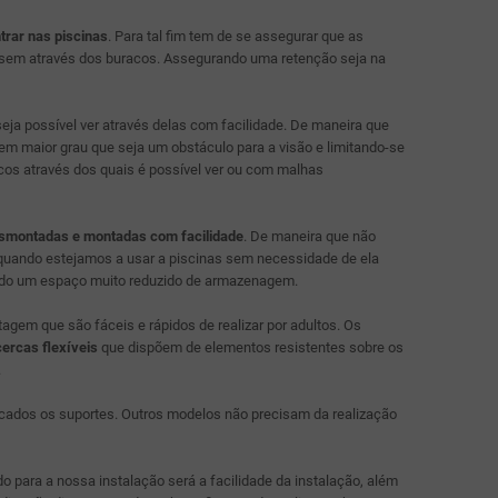
trar nas piscinas
. Para tal fim tem de se assegurar que as
sem através dos buracos. Assegurando uma retenção seja na
ja possível ver através delas com facilidade. De maneira que
o em maior grau que seja um obstáculo para a visão e limitando-se
cos através dos quais é possível ver ou com malhas
smontadas e montadas com facilidade
. De maneira que não
a quando estejamos a usar a piscinas sem necessidade de ela
ndo um espaço muito reduzido de armazenagem.
m que são fáceis e rápidos de realizar por adultos. Os
cercas flexíveis
que dispõem de elementos resistentes sobre os
.
cados os suportes. Outros modelos não precisam da realização
 para a nossa instalação será a facilidade da instalação, além