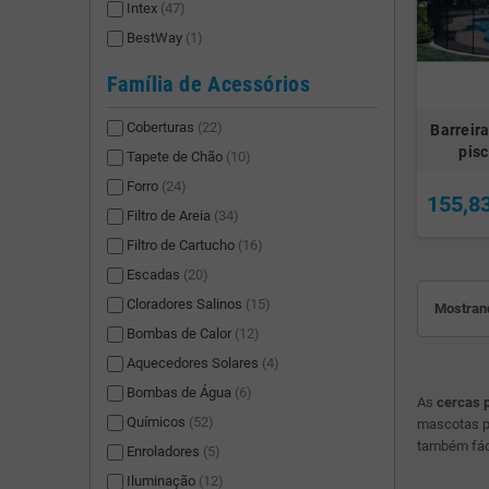
Intex
(47)
BestWay
(1)
Família de Acessórios
Coberturas
(22)
Barreir
pis
Tapete de Chão
(10)
Forro
(24)
155,8
Filtro de Areia
(34)
Filtro de Cartucho
(16)
Escadas
(20)
Cloradores Salinos
(15)
Mostrand
Bombas de Calor
(12)
Aquecedores Solares
(4)
Bombas de Água
(6)
As
cercas p
Químicos
(52)
mascotas p
também fáce
Enroladores
(5)
Iluminação
(12)