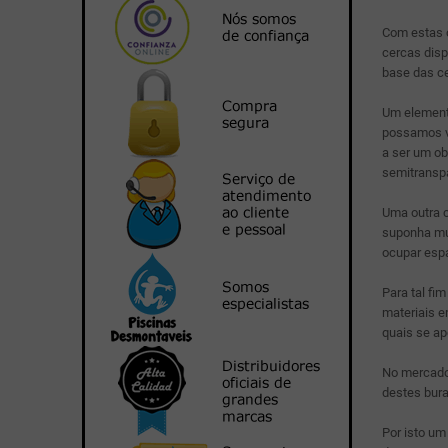
Com estas 
cercas dis
base das ce
Um elemento
possamos ve
a ser um ob
semitranspa
Uma outra c
suponha mui
ocupar esp
Para tal f
materiais e
quais se ap
No mercado
destes bur
Por isto um