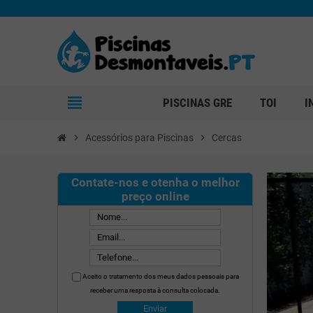
view_headline
PISCINAS GRE
TOI
I
chevron_right
Acessórios para Piscinas
chevron_right
Cercas
Contate-nos e otenha o melhor
preço online
Aceito o tratamento dos meus dados pessoais para
receber uma resposta à consulta colocada.