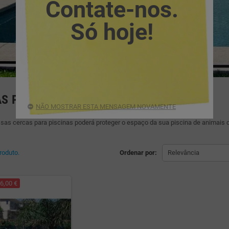
Contate-nos.
Só hoje!
S PARA PISCINAS
NÃO MOSTRAR ESTA MENSAGEM NOVAMENTE
as cercas para piscinas poderá proteger o espaço da sua piscina de animais d
roduto.
Ordenar por:
Relevância
6,00 €