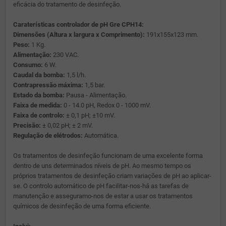
eficácia do tratamento de desinfeção.
Caraterísticas controlador de pH Gre CPH14:
Dimensões (Altura x largura x Comprimento):
191x155x123 mm.
Peso:
1 Kg.
Alimentação:
230 VAC.
Consumo:
6 W.
Caudal da bomba:
1,5 l/h.
Contrapressão máxima:
1,5 bar.
Estado da bomba:
Pausa - Alimentação.
Faixa de medida:
0 - 14.0 pH, Redox 0 - 1000 mV.
Faixa de controlo:
± 0,1 pH; ±10 mV.
Precisão:
± 0,02 pH; ± 2 mV.
Regulação de elétrodos:
Automática.
Os tratamentos de desinfeção funcionam de uma excelente forma
dentro de uns determinados níveis de pH. Ao mesmo tempo os
próprios tratamentos de desinfeção criam variações de pH ao aplicar-
se. O controlo automático de pH facilitar-nos-há as tarefas de
manutenção e asseguramo-nos de estar a usar os tratamentos
químicos de desinfeção de uma forma eficiente.