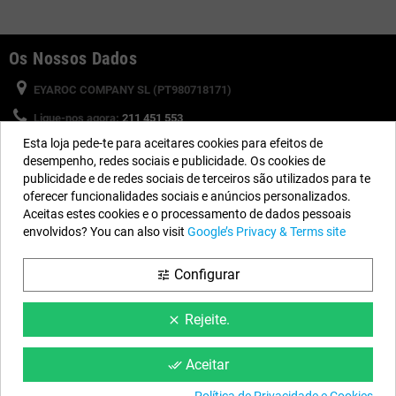
Os Nossos Dados
EYAROC COMPANY SL (PT980718171)
Ligue-nos agora:
211 451 553
Esta loja pede-te para aceitares cookies para efeitos de
Horário:
Segunda a Sexta-feira: 8:30h a 13h e 15h a 17h
desempenho, redes sociais e publicidade. Os cookies de
Email:
info@piscinasdesmontaveis.pt
publicidade e de redes sociais de terceiros são utilizados para te
oferecer funcionalidades sociais e anúncios personalizados.
Aceitas estes cookies e o processamento de dados pessoais
Siga-nos
envolvidos? You can also visit
Google’s Privacy & Terms site
Facebook
YouTube
Instagram
Configurar
tune
Rejeite.
clear
Informação
Condições da Web
Aceitar
done_all