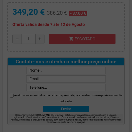
349,20 €
386,20 €
- 37,00 €
Oferta válida desde 7 até 12 de Agosto
shopping_cart
remove
add
ESGOTADO
Contate-nos e otenha o melhor preço online
Aceito o tratamento dos meus dados pessoais para receber uma resposta à consulta
colocada.
Responsável: EYAROC COMPANY SL, Objetivo: estabelecer uma relação comercial com o usuário.
Legitimação: Destinatários do Consentimento: Os dados não serão comunicados a terceiros, Direitos:
Acesso, retificação e exclusão de dados, bem como outros direitos, conforme explicado nas informações
adicionais na parte inferior da página.