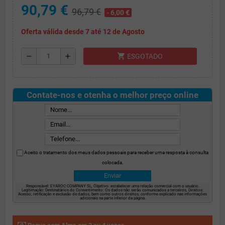
90,79 €
96,79 €
- 6,00 €
Oferta válida desde 7 até 12 de Agosto
shopping_cart
remove
add
ESGOTADO
Contate-nos e otenha o melhor preço online
Aceito o tratamento dos meus dados pessoais para receber uma resposta à consulta
colocada.
Responsável: EYAROC COMPANY SL, Objetivo: estabelecer uma relação comercial com o usuário.
Legitimação: Destinatários do Consentimento: Os dados não serão comunicados a terceiros, Direitos:
Acesso, retificação e exclusão de dados, bem como outros direitos, conforme explicado nas informações
adicionais na parte inferior da página.