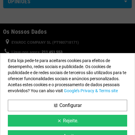
OPINIÕES
Os Nossos Dados
EYAROC COMPANY SL (PT980718171)
Ligue-nos agora:
211 451 553
Esta loja pede-te para aceitares cookies para efeitos de
Horário:
Segunda a Sexta-feira: 8:30h a 13h e 15h a 17h
desempenho, redes sociais e publicidade. Os cookies de
Email:
info@piscinasdesmontaveis.pt
publicidade e de redes sociais de terceiros são utilizados para te
oferecer funcionalidades sociais e anúncios personalizados.
Aceitas estes cookies e o processamento de dados pessoais
Siga-nos
envolvidos? You can also visit
Google’s Privacy & Terms site
Facebook
YouTube
Instagram
Configurar
tune
Rejeite.
clear
Informação