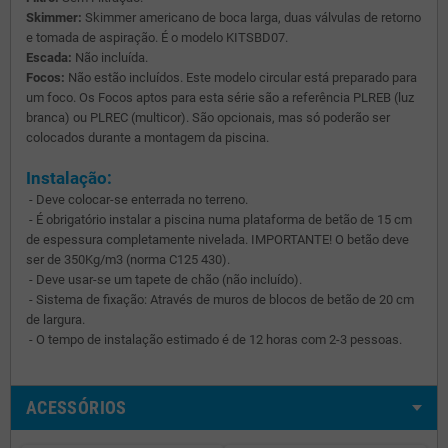
Skimmer:
Skimmer americano de boca larga, duas válvulas de retorno
e tomada de aspiração. É o modelo KITSBD07.
Escada:
Não incluída.
Focos:
Não estão incluídos. Este modelo circular está preparado para
um foco. Os Focos aptos para esta série são a referência PLREB (luz
branca) ou PLREC (multicor). São opcionais, mas só poderão ser
colocados durante a montagem da piscina.
Instalação:
- Deve colocar-se enterrada no terreno.
- É obrigatório instalar a piscina numa plataforma de betão de 15 cm
de espessura completamente nivelada. IMPORTANTE! O betão deve
ser de 350Kg/m3 (norma C125 430).
- Deve usar-se um tapete de chão (não incluído).
- Sistema de fixação: Através de muros de blocos de betão de 20 cm
de largura.
- O tempo de instalação estimado é de 12 horas com 2-3 pessoas.
ACESSÓRIOS