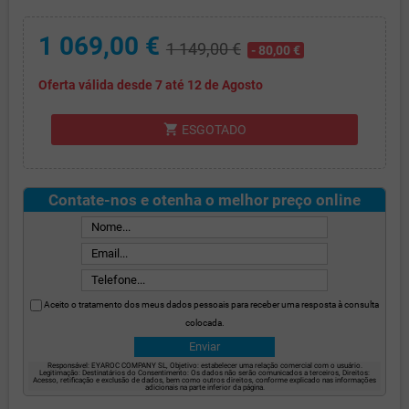
1 069,00 €
1 149,00 €
- 80,00 €
Oferta válida desde 7 até 12 de Agosto
shopping_cart
ESGOTADO
Contate-nos e otenha o melhor preço online
Aceito o tratamento dos meus dados pessoais para receber uma resposta à consulta
colocada.
Responsável: EYAROC COMPANY SL, Objetivo: estabelecer uma relação comercial com o usuário.
Legitimação: Destinatários do Consentimento: Os dados não serão comunicados a terceiros, Direitos:
Acesso, retificação e exclusão de dados, bem como outros direitos, conforme explicado nas informações
adicionais na parte inferior da página.