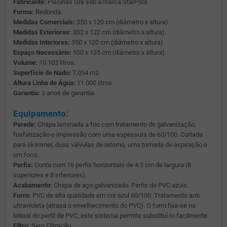
Fabricante:
Piscinas Gre sob a marca StarPool.
Forma:
Redonda.
Medidas Comerciais:
350 x 120 cm (diâmetro x altura).
Medidas Exteriores:
352 x 122 cm (diâmetro x altura).
Medidas Interiores:
350 x 120 cm (diâmetro x altura).
Espaço Necessário:
550 x 135 cm (diâmetro x altura).
Volume:
10.102 litros.
Superfície de Nado:
7,054 m2.
Altura Linha de Água:
11.000 litros.
Garantia:
3 anos de garantia.
Equipamento:
Parede:
Chapa laminada a frio com tratamento de galvanização,
fosfatização e impressão com uma espessura de 60/100. Cortada
para skimmer, duas válvulas de retorno, uma tomada de aspiração e
um foco.
Perfis:
Conta com 16 perfis horizontais de 4,5 cm de largura (8
superiores e 8 inferiores).
Acabamento:
Chapa de aço galvanizado. Perfis de PVC azuis.
Forro:
PVC de alta qualidade em cor azul 60/100. Tratamento anti
ultravioleta (atrasa o envelhecimento do PVC). O forro fixa-se na
lateral do perfil de PVC, este sistema permite substituí-lo facilmente.
Filtro:
Sem Filtração.