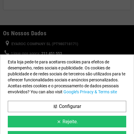
Os Nossos Dados
EYAROC COMPANY SL (PT980718171)
Ligue-nos agora:
211 451 553
Esta loja pede-te para aceitares cookies para efeitos de
Horário:
Segunda a Sexta-feira: 8:30h a 13h e 15h a 17h
desempenho, redes sociais e publicidade. Os cookies de
Email:
info@piscinasdesmontaveis.pt
publicidade e de redes sociais de terceiros são utilizados para te
oferecer funcionalidades sociais e anúncios personalizados.
Aceitas estes cookies e o processamento de dados pessoais
Siga-nos
envolvidos? You can also visit
Google’s Privacy & Terms site
Facebook
YouTube
Instagram
Configurar
tune
Rejeite.
clear
Informação