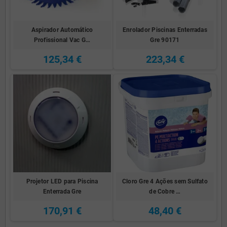
Aspirador Automático
Enrolador Piscinas Enterradas
Profissional Vac G…
Gre 90171
125,34 €
223,34 €
Projetor LED para Piscina
Cloro Gre 4 Ações sem Sulfato
Enterrada Gre
de Cobre …
170,91 €
48,40 €