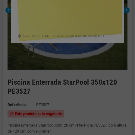
chevron_left
chevron_right
NÃO MOSTRAR ESTA MENSAGEM NOVAMENTE
Piscina Enterrada StarPool 350x120
PE3527
Referência
PE3527
Este produto está esgotado
block
Piscina Enterrada StarPool 350x120 cm referência PE3527, com altura
de 120 cm, com skimmer.