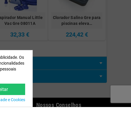
spirador Manual Little
Clorador Salino Gre para
Vac Gre 08011A
piscinas eleva…
32,33 €
224,42 €
ublicidade. Os
uncionalidades
 pessoais
itar
idade e Cookies
eb
Nossos Conselhos
Vídeos de Montagem
Enterrar Piscina