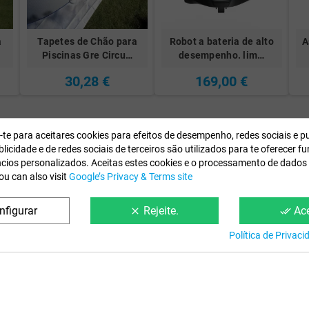
a
Tapetes de Chão para
Robot a bateria de alto
A
Piscinas Gre Circu…
desempenho. lim…
30,28 €
169,00 €
e-te para aceitares cookies para efeitos de desempenho, redes sociais e p
licidade e de redes sociais de terceiros são utilizados para te oferecer f
ncios personalizados. Aceitas estes cookies e o processamento de dados
ou can also visit
Google’s Privacy & Terms site
nfigurar
Rejeite.
Ace
clear
done_all
Política de Privac
Informação
Condições da W
Sobre Nós
Aviso Legal
Contacte-nos
Pagamento e Entrega