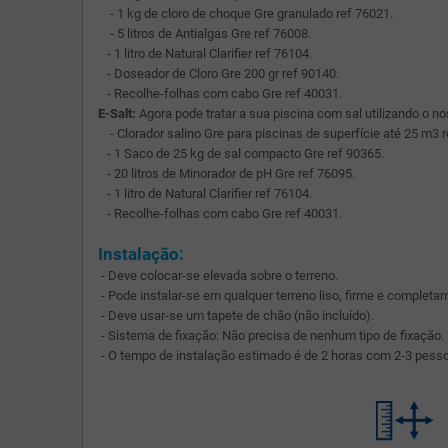
- 1 kg de cloro de choque Gre granulado ref 76021.
- 5 litros de Antialgas Gre ref 76008.
- 1 litro de Natural Clarifier ref 76104.
- Doseador de Cloro Gre 200 gr ref 90140.
- Recolhe-folhas com cabo Gre ref 40031.
E-Salt:
Agora pode tratar a sua piscina com sal utilizando o no
- Clorador salino Gre para piscinas de superfície até 25 m3 
- 1 Saco de 25 kg de sal compacto Gre ref 90365.
- 20 litros de Minorador de pH Gre ref 76095.
- 1 litro de Natural Clarifier ref 76104.
- Recolhe-folhas com cabo Gre ref 40031.
Instalação:
- Deve colocar-se elevada sobre o terreno.
- Pode instalar-se em qualquer terreno liso, firme e complet
- Deve usar-se um tapete de chão (não incluído).
- Sistema de fixação: Não precisa de nenhum tipo de fixação.
- O tempo de instalação estimado é de 2 horas com 2-3 pess