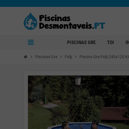
view_headline
PISCINAS GRE
TOI
I
chevron_right
Piscinas Gre
chevron_right
Fidji
chevron_right
Piscina Gre Fidji 240x120 