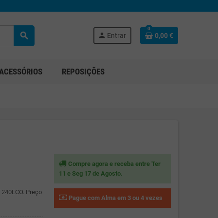
0
search
person
Entrar
0,00 €
ACESSÓRIOS
REPOSIÇÕES
Compre agora e receba entre Ter
11 e Seg 17 de Agosto.
IT240ECO. Preço
Pague com Alma em 3 ou 4 vezes