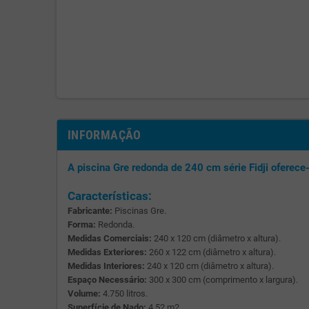
INFORMAÇÃO
A piscina Gre redonda de 240 cm série Fidji oferece
Características:
Fabricante:
Piscinas Gre.
Forma:
Redonda.
Medidas Comerciais:
240 x 120 cm (diâmetro x altura).
Medidas Exteriores:
260 x 122 cm (diâmetro x altura).
Medidas Interiores:
240 x 120 cm (diâmetro x altura).
Espaço Necessário:
300 x 300 cm (comprimento x largura).
Volume:
4.750 litros.
Superfície de Nado:
4,52 m2.