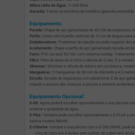
Altura Linha de Água:
11.000 litros.
Garantia:
5 anos na estrutura de metálica (garantia estendida
Equipamento:
Parede:
Chapa de aço galvanizado de 40/100 de espessura. A 
Perfis:
Conta com 8 perfis verticais de 12 cm de largura para 
Embelezadores:
Protetores de injeção na união superior dos pe
Acabamento:
Chapa e perfis de aço galvanizado lacada em b
Forro:
PVC cor azul 30/100, com sistema overlap. Tratamento a
Filtro:
Filtro de Areia de 4 m3/h e válvula de 5 vias. É o mode
Skimmer:
Skimmer e válvula de retorno em cor branca, model
Mangueiras:
2 mangueiras de 38 mm de diâmetro e 4,5 metro
Escada:
Escada de segurança com plataforma. É de aço galvani
impedir o acesso das crianças à piscina e prevenir acidentes)
Equipamento Opcional:
E-Kit:
Agora poderá escolher opcionalmente a sua piscina com 
analisar a qualidade da água.
E-Plus:
Também pode escolher opcionalmente o E-PLUS a um pre
bateria modelo RBG90.
E-Chlorine:
Compre a sua piscina com o E-CHLORINE, pode escol
- 5 kg de cloro Gre 4 Ações sem sulfato de cobre nem ácido