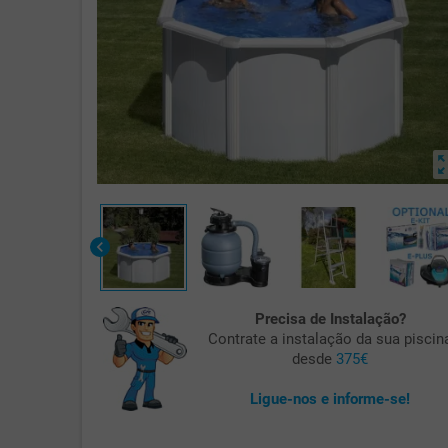
zoom_o
chevron_left
Precisa de Instalação?
Contrate a instalação da sua piscin
desde
375€
Ligue-nos e informe-se!