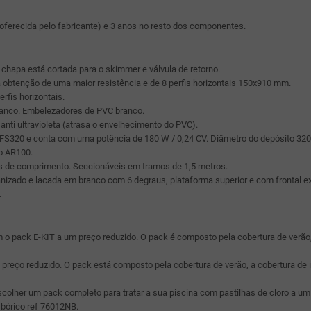
 oferecida pelo fabricante) e 3 anos no resto dos componentes.
chapa está cortada para o skimmer e válvula de retorno.
a obtenção de uma maior resistência e de 8 perfis horizontais 150x910 mm.
rfis horizontais.
ranco. Embelezadores de PVC branco.
nti ultravioleta (atrasa o envelhecimento do PVC).
lo FS320 e conta com uma potência de 180 W / 0,24 CV. Diâmetro do depósito 320
o AR100.
s de comprimento. Seccionáveis em tramos de 1,5 metros.
zado e lacada em branco com 6 degraus, plataforma superior e com frontal extr
.
o pack E-KIT a um preço reduzido. O pack é composto pela cobertura de verão,
ço reduzido. O pack está composto pela cobertura de verão, a cobertura de in
her um pack completo para tratar a sua piscina com pastilhas de cloro a um pr
 bórico ref 76012NB.