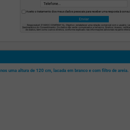
Aceito o tratamento dos meus dados pessoais para receber uma resposta à consul
Responsável: EYAROC COMPANY SL, Objetivo: estabelecer uma relação comercial com o usuário. Le
Destinatários do Consentimento: Os dados não serão comunicados a terceiros, Direitos: Acesso, retific
de dados, bem como outros direitos, conforme explicado nas informações adicionais na parte inferio
-nos uma altura de 120 cm, lacada em branco e com filtro de areia.