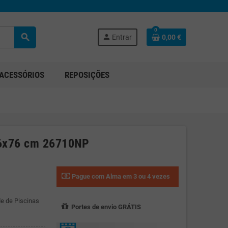
0
search
person
Entrar
0,00 €
ACESSÓRIOS
REPOSIÇÕES
66x76 cm 26710NP
Pague com Alma em 3 ou 4 vezes
e de Piscinas
Portes de envio GRÁTIS