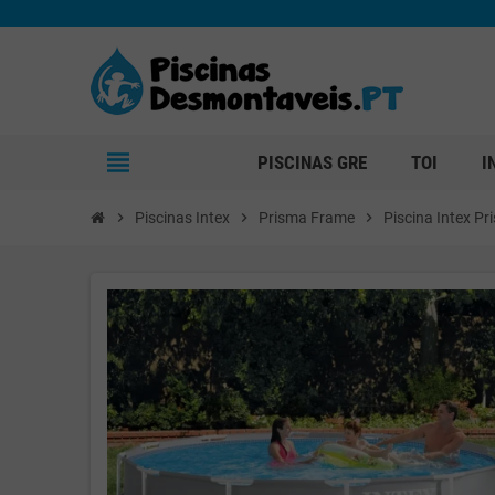
view_headline
PISCINAS GRE
TOI
I
chevron_right
Piscinas Intex
chevron_right
Prisma Frame
chevron_right
Piscina Intex 