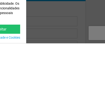
ublicidade. Os
uncionalidades
 pessoais
itar
idade e Cookies
mendo!
"
eb
Nossos Conselhos
Vídeos de Montagem