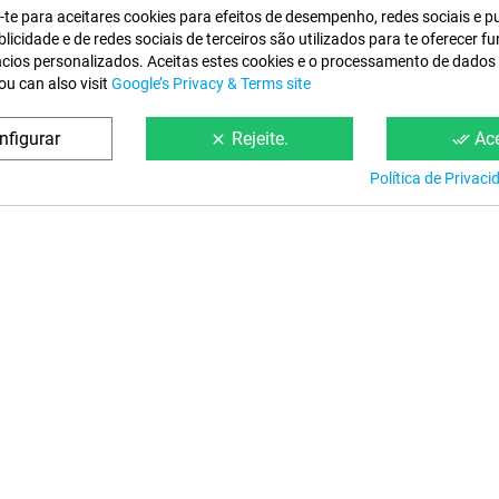
e-te para aceitares cookies para efeitos de desempenho, redes sociais e p
licidade e de redes sociais de terceiros são utilizados para te oferecer f
5 opiniões
(Opiniões dos nossos clientes traduzidas a português)
ncios personalizados. Aceitas estes cookies e o processamento de dados
ou can also visit
Google’s Privacy & Terms site
 "
Encomendei no dia 30-05-2021 recebi no dia 1-62021
"
nfigurar
Rejeite.
Ace
clear
done_all
. "
MuIto bom, rápido entrega
"
Política de Privac
5/2021 ... "
Estou bastante satisfeito. Rápidos na entrega como sempre.Reco
20/06/2020 ... "
Excelente serviço.
"
"
.
"
Informação
Condições da W
Sobre Nós
Aviso Legal