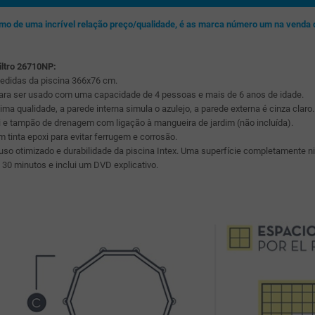
nimo de uma incrível relação preço/qualidade, é as marca número um na venda
iltro 26710NP:
edidas da piscina 366x76 cm.
para ser usado com uma capacidade de 4 pessoas e mais de 6 anos de idade.
xima qualidade, a parede interna simula o azulejo, a parede externa é cinza claro.
i e tampão de drenagem com ligação à mangueira de jardim (não incluída).
 tinta epoxi para evitar ferrugem e corrosão.
a uso otimizado e durabilidade da piscina Intex. Uma superfície completamente 
0 minutos e inclui um DVD explicativo.