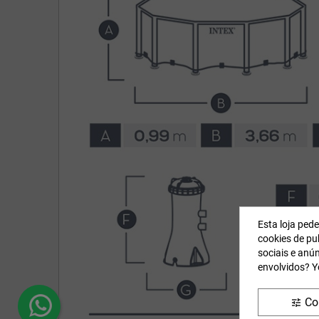
Esta loja ped
cookies de pub
sociais e anú
envolvidos? Y
Co
tune