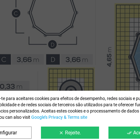
e-te para aceitares cookies para efeitos de desempenho, redes sociais e p
licidade e de redes sociais de terceiros são utilizados para te oferecer f
ncios personalizados. Aceitas estes cookies e o processamento de dados
ou can also visit
Google’s Privacy & Terms site
nfigurar
Rejeite.
Ace
clear
done_all