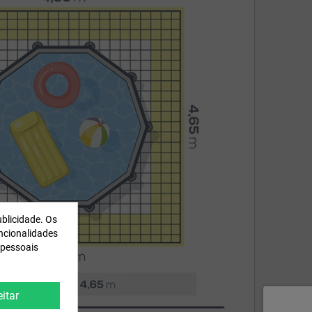
ublicidade. Os
uncionalidades
 pessoais
itar