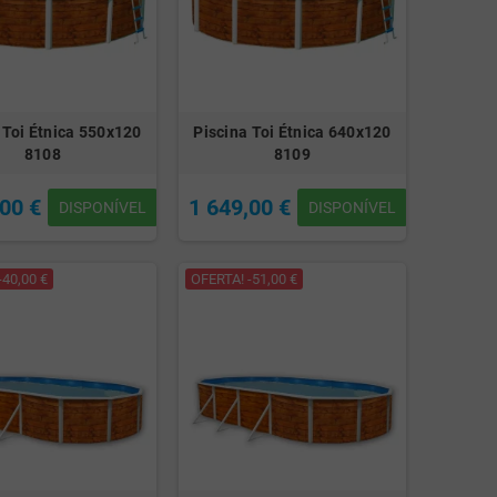
 Toi Étnica 550x120
Piscina Toi Étnica 640x120
8108
8109
,00 €
1 649,00 €
DISPONÍVEL
DISPONÍVEL
-40,00 €
OFERTA! -51,00 €