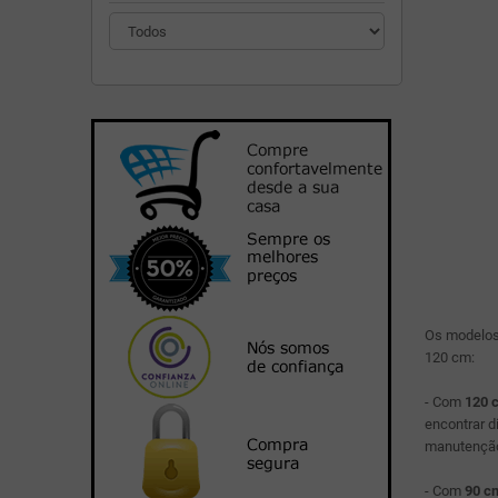
Os modelo
120 cm:
- Com
120 c
encontrar 
manutenção 
- Com
90 cm