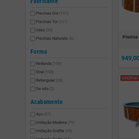
Fabricante
Piscinas Gre
(191)
Piscinas Toi
(127)
Intex
(33)
Piscina
Piscinas Naturalis
(6)
Forma
949,0
Redonda
(159)
Oval
(168)
OFERTA! -
Retangular
(28)
De oito
(2)
Acabamento
Aço
(97)
Imitação Madeira
(79)
Imitação Grafite
(29)