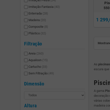
Imitação Pedra
(24)
Pis
Imitação Fantasia
(40)
550
Enterrada
(28)
1 299,
Madeira
(20)
Composite
(8)
Plástico
(32)
Filtração
Mostrand
Areia
(260)
Aqualoon
(15)
As
piscinas
Cartucho
(33)
escura que 
Sem Filtração
(49)
Pisci
Dimensão
A gama
Pis
decoração d
várias cobe
Altura
madeira co