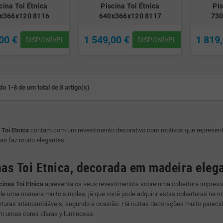
cina Toi Étnica
Piscina Toi Étnica
Pis
x366x120 8116
640x366x120 8117
730
00 €
1 549,00 €
1 819
DISPONÍVEL
DISPONÍVEL
o 1-8 de um total de 8 artigo(s)
 Toi Etnica
contam com um revestimento decorativo com motivos que represent
as faz muito elegantes.
nas Toi Etnica, decorada em madeira eleg
cinas Toi Etnica
apresenta os seus revestimentos sobre uma cobertura impresso
e uma maneira muito simples, já que você pode adquirir estas coberturas na 
rturas intercambiáveis, segundo a ocasião. Há outras decorações muito parec
m umas cores claras y luminosas.