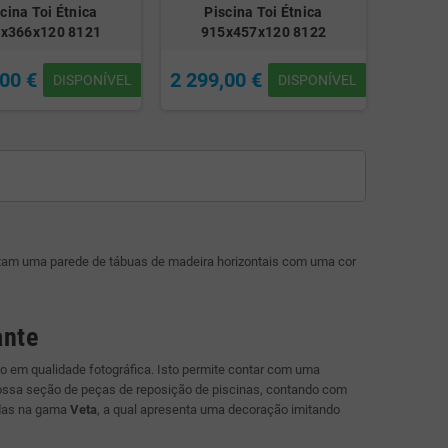
cina Toi Étnica
Piscina Toi Étnica
x366x120 8121
915x457x120 8122
,00 €
2 299,00 €
DISPONÍVEL
DISPONÍVEL
am uma parede de tábuas de madeira horizontais com uma cor
ante
 em qualidade fotográfica. Isto permite contar com uma
nossa seção de peças de reposição de piscinas, contando com
idas na gama
Veta
, a qual apresenta uma decoração imitando