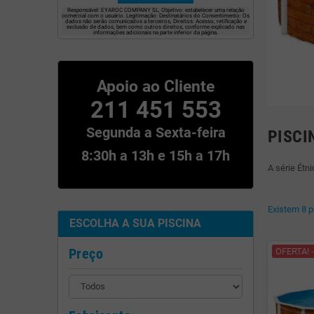
Responsável: EYAROC COMPANY SL, Objetivo: estabelecer uma relação
comercial com o usuário. Legitimação: Destinatários do Consentimento: Os
dados não serão comunicados a terceiros, Direitos: Acesso, retificação e
exclusão de dados, bem como outros direitos, conforme explicado nas
informações adicionais na parte inferior da página.
Apoio ao Cliente
211 451 553
Segunda a Sexta-feira
PISCI
8:30h a 13h e 15h a 17h
A série Étn
Existem 8 p
ESCOLHA A SUA PISCINA
Preço
OFERTA! -