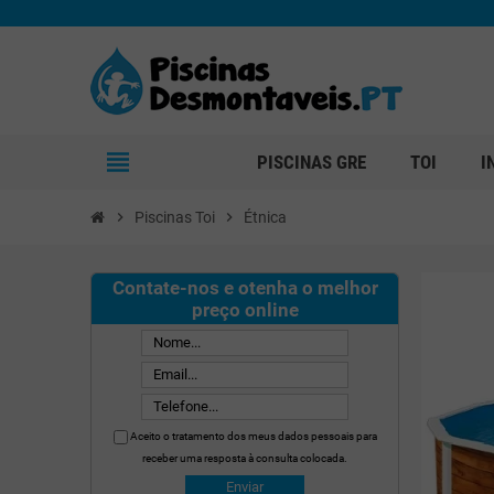
view_headline
PISCINAS GRE
TOI
I
chevron_right
Piscinas Toi
chevron_right
Étnica
Contate-nos e otenha o melhor
preço online
Aceito o tratamento dos meus dados pessoais para
receber uma resposta à consulta colocada.