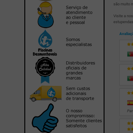
são muito 
Visite a no
estupendas 
Avaliaç
Par