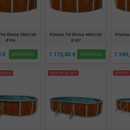
 Toi Étnica 350x120
Piscina Toi Étnica 460x120
Piscina
8106
8107
0 €
1 115,00 €
1 249
DISPONÍVEL
DISPONÍVEL
66,00 €
OFERTA! -41,00 €
OFERTA! 