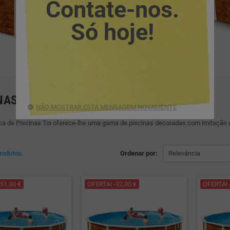
Contate-nos.
Só hoje!
NAS TOI ÉTNICA
NÃO MOSTRAR ESTA MENSAGEM NOVAMENTE
ica de Piscinas Toi oferece-lhe uma gama de piscinas decoradas com imitação
rodutos.
Ordenar por:
Relevância
51,00 €
OFERTA! -32,00 €
OFERTA! 