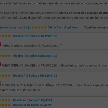
mais económicos e são os mais recomendados para modelos de volume pequen
ssa loja online e descubra porque somos os
lideres no setor das piscinas desm
ofertas estão à sua disposição para que possa leva para casa os melhores pr
ão média da nossa loja
5,0 de 5 em 4 opiniões
(Opiniões dos nos
Piscina Toi Étnica 550x120 8108
FABIO (FERNÃO JOANES) el 17/05/2026 ... "
"
Piscina Toi Étnica 550x120 8108
FABIO (FERNÃO JOANES) el 17/05/2026 ... "
Excelente e rápido serviço. A reco
Piscina Toi Étnica 350x120 8106
MARGARITA (ALHAMA DE ALMERÍA) el 21/05/2020 ... "
Eles devem especificar 
a tudo o mais muito satisfeito.
"
Pastilhas 5 Ações 5 Kg 4724
Doseador de Cloro Toi 4879