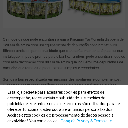
Os modelos que pode encontrar na gama
Piscinas Toi Floresta
dispõem de
120 cm de altura
com um equipamento de depuração consistente num
filtro de areia
de grande qualidade que o ajudará a manter as águas da sua
instalação limpas e prontas para o banho. Também pode encontrar modelos
com esta decoração com
90 cm de altura
que incluem uma
depuradora de
cartucho
que torna este produto mais simples e económico.
Somos a
loja especializada em piscinas desmontáveis
e complementos.
Dispomos de um vasto catálogo com os melhores produtos ao melhor
preço.
Esta loja pede-te para aceitares cookies para efeitos de
desempenho, redes sociais e publicidade. Os cookies de
publicidade e de redes sociais de terceiros são utilizados para te
Os Nossos Dados
oferecer funcionalidades sociais e anúncios personalizados.
Aceitas estes cookies e o processamento de dados pessoais
EYAROC COMPANY SL (PT980718171)
envolvidos? You can also visit
Google’s Privacy & Terms site