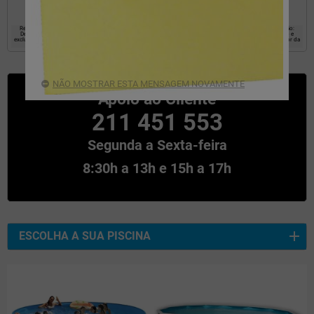
Responsável: EYAROC COMPANY SL, Objetivo: estabelecer uma relação comercial com o usuário. Legitimação:
Destinatários do Consentimento: Os dados não serão comunicados a terceiros, Direitos: Acesso, retificação e
exclusão de dados, bem como outros direitos, conforme explicado nas informações adicionais na parte inferior da
página.
NÃO MOSTRAR ESTA MENSAGEM NOVAMENTE
Apoio ao Cliente
211 451 553
Segunda a Sexta-feira
8:30h a 13h e 15h a 17h
ESCOLHA A SUA PISCINA