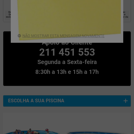
Responsável: EYAROC COMPANY SL, Objetivo: estabelecer uma relação comercial com o usuário. Legitimação:
Destinatários do Consentimento: Os dados não serão comunicados a terceiros, Direitos: Acesso, retificação e
exclusão de dados, bem como outros direitos, conforme explicado nas informações adicionais na parte inferior da
página.
NÃO MOSTRAR ESTA MENSAGEM NOVAMENTE
Apoio ao Cliente
211 451 553
Segunda a Sexta-feira
8:30h a 13h e 15h a 17h
ESCOLHA A SUA PISCINA