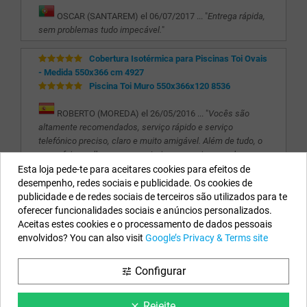
OSCAR (SANTAREM) el 06/07/2017 ... "
Entrega rápida,
sem problemas tudo impecável.
"
Cobertura Isotérmica para Piscinas Toi Ovais
- Medida 550x366 cm 4927
Piscina Toi Muro 550x366x120 8536
ROBERTO (MOREDA) el 26/05/2016 ... "
Vocês são
altamente recomendados, serviço rápido e serviço
telefónico preciso, claro e muito amigável. Além de tudo, o
preço foi o melhor que encontrei e procurei por um bom
tempo. Obrigado
"
Esta loja pede-te para aceitares cookies para efeitos de
desempenho, redes sociais e publicidade. Os cookies de
publicidade e de redes sociais de terceiros são utilizados para te
Os Nossos Dados
oferecer funcionalidades sociais e anúncios personalizados.
Aceitas estes cookies e o processamento de dados pessoais
EYAROC COMPANY SL (PT980718171)
envolvidos? You can also visit
Google’s Privacy & Terms site
Ligue-nos agora:
211 451 553
Configurar
tune
Horário:
Segunda a Sexta-feira: 8:30h a 13h e 15h a 17h
Email:
info@piscinasdesmontaveis.pt
Rejeite.
clear