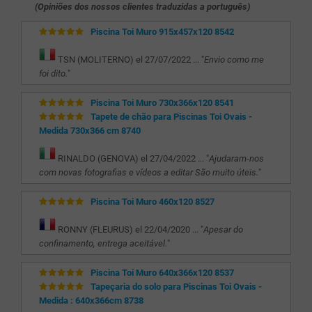
(Opiniões dos nossos clientes traduzidas a português)
Piscina Toi Muro 915x457x120 8542
TSN (MOLITERNO) el 27/07/2022 ... "
Envio como me
foi dito.
"
Piscina Toi Muro 730x366x120 8541
Tapete de chão para Piscinas Toi Ovais -
Medida 730x366 cm 8740
RINALDO (GENOVA) el 27/04/2022 ... "
Ajudaram-nos
com novas fotografias e vídeos a editar São muito úteis.
"
Piscina Toi Muro 460x120 8527
RONNY (FLEURUS) el 22/04/2020 ... "
Apesar do
confinamento, entrega aceitável.
"
Piscina Toi Muro 640x366x120 8537
Tapeçaria do solo para Piscinas Toi Ovais -
Medida : 640x366cm 8738