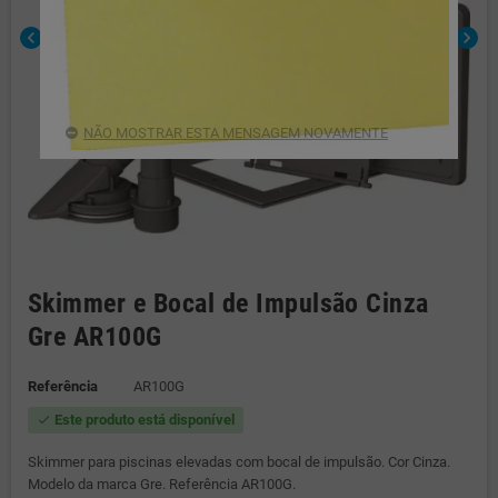
chevron_left
chevron_right
NÃO MOSTRAR ESTA MENSAGEM NOVAMENTE
Skimmer e Bocal de Impulsão Cinza
Gre AR100G
Referência
AR100G
Este produto está disponível
check
Skimmer para piscinas elevadas com bocal de impulsão. Cor Cinza.
Modelo da marca Gre. Referência AR100G.