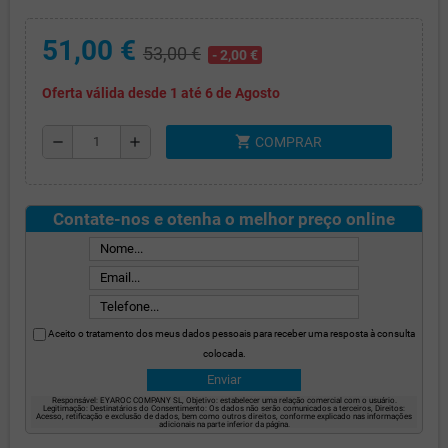
51,00 €
53,00 €
- 2,00 €
Oferta válida desde 1 até 6 de Agosto
shopping_cart
remove
add
COMPRAR
Contate-nos e otenha o melhor preço online
Aceito o tratamento dos meus dados pessoais para receber uma resposta à consulta
colocada.
Responsável: EYAROC COMPANY SL, Objetivo: estabelecer uma relação comercial com o usuário.
Legitimação: Destinatários do Consentimento: Os dados não serão comunicados a terceiros, Direitos:
Acesso, retificação e exclusão de dados, bem como outros direitos, conforme explicado nas informações
adicionais na parte inferior da página.