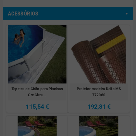
ACESSÓRIOS
Tapetes de Chão para Piscinas
Protetor madeira Delta MS
Gre Circu…
772060
115,54 €
192,81 €