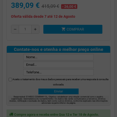
389,09 €
415,09 €
- 26,00 €
Oferta válida desde 7 até 12 de Agosto
shopping_cart
remove
add
COMPRAR
Contate-nos e otenha o melhor preço online
Aceito o tratamento dos meus dados pessoais para receber uma resposta à consulta
colocada.
Responsável: EYAROC COMPANY SL, Objetivo: estabelecer uma relação comercial com o usuário.
Legitimação: Destinatários do Consentimento: Os dados não serão comunicados a terceiros, Direitos:
Acesso, retificação e exclusão de dados, bem como outros direitos, conforme explicado nas informações
adicionais na parte inferior da página.
Compre agora e receba entre Qua 12 e Ter 18 de Agosto.