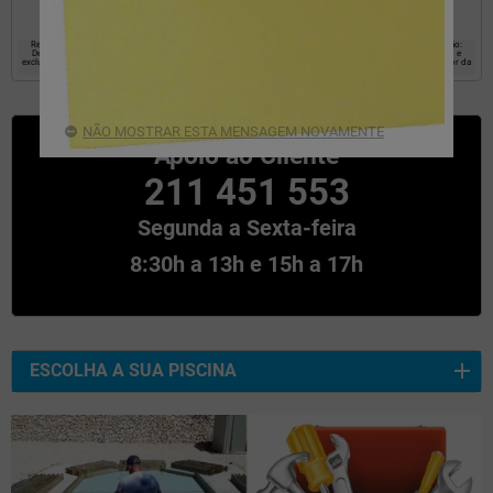
Responsável: EYAROC COMPANY SL, Objetivo: estabelecer uma relação comercial com o usuário. Legitimação:
Destinatários do Consentimento: Os dados não serão comunicados a terceiros, Direitos: Acesso, retificação e
exclusão de dados, bem como outros direitos, conforme explicado nas informações adicionais na parte inferior da
página.
NÃO MOSTRAR ESTA MENSAGEM NOVAMENTE
Apoio ao Cliente
211 451 553
Segunda a Sexta-feira
8:30h a 13h e 15h a 17h
ESCOLHA A SUA PISCINA