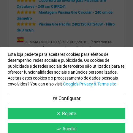
Cobertura de Inverno para Piscinas Gre
Circulares - 240 cm CIPR241
Montagem Piscina Gre Circular - 240 cm de
diâmetro
Piscina Gre Pacific 240x120 KIT240W - Filtro
de 3 m3/h
GEMMA (MOSTOLES) el 20/05/2018 ... "
Enviaram tal
como combinado, e para qualquer dúvida, são muito
atentos.
"
Esta loja pede-te para aceitares cookies para efeitos de
desempenho, redes sociais e publicidade. Os cookies de
publicidade e de redes sociais de terceiros são utilizados para te
Os Nossos Dados
oferecer funcionalidades sociais e anúncios personalizados.
Aceitas estes cookies e o processamento de dados pessoais
EYAROC COMPANY SL (PT980718171)
envolvidos? You can also visit
Google’s Privacy & Terms site
Ligue-nos agora:
211 451 553
Configurar
tune
Horário:
Segunda a Sexta-feira: 8:30h a 13h e 15h a 17h
Email:
info@piscinasdesmontaveis.pt
Rejeite.
clear
Siga-nos
Aceitar
done_all