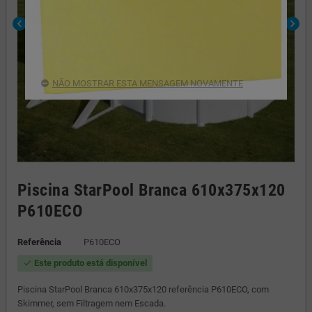
chevron_left
chevron_right
NÃO MOSTRAR ESTA MENSAGEM NOVAMENTE
Piscina StarPool Branca 610x375x120
P610ECO
Referência
P610ECO
Este produto está disponível
check
Piscina StarPool Branca 610x375x120 referência P610ECO, com
Skimmer, sem Filtragem nem Escada.