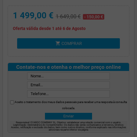
1 499,00 €
1 649,00 €
- 150,00 €
Oferta válida desde 1 até 6 de Agosto
shopping_cart
COMPRAR
Contate-nos e otenha o melhor preço online
Aceito o tratamento dos meus dados pessoais para receber uma resposta à consulta
colocada.
Responsável: EYAROC COMPANY SL, Objetivo: estabelecer uma relação comercial com o usuário.
Legitimação: Destinatários do Consentimento: Os dados não serão comunicados a terceiros, Direitos:
Acesso, retificação e exclusão de dados, bem como outros direitos, conforme explicado nas informações
adicionais na parte inferior da página.