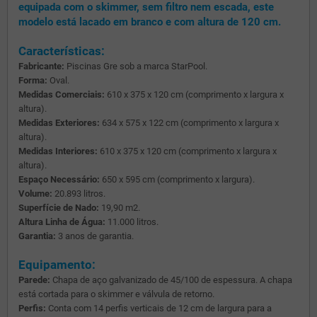
equipada com o skimmer, sem filtro nem escada, este
modelo está lacado em branco e com altura de 120 cm.
Características:
Fabricante:
Piscinas Gre sob a marca StarPool.
Forma:
Oval.
Medidas Comerciais:
610 x 375 x 120 cm (comprimento x largura x
altura).
Medidas Exteriores:
634 x 575 x 122 cm (comprimento x largura x
altura).
Medidas Interiores:
610 x 375 x 120 cm (comprimento x largura x
altura).
Espaço Necessário:
650 x 595 cm (comprimento x largura).
Volume:
20.893 litros.
Superfície de Nado:
19,90 m2.
Altura Linha de Água:
11.000 litros.
Garantia:
3 anos de garantia.
Equipamento:
Parede:
Chapa de aço galvanizado de 45/100 de espessura. A chapa
está cortada para o skimmer e válvula de retorno.
Perfis:
Conta com 14 perfis verticais de 12 cm de largura para a