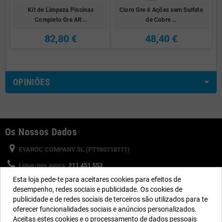
Kit de Limpeza Piscinas
Cloro Gre 4 Ações sem Sulfato
Completo Gre AR…
de Cobre …
82,80 €
48,40 €
OPINIÕES
Os Nossos Dados
EYAROC COMPANY SL (PT980718171)
Ligue-nos agora:
211 451 553
Esta loja pede-te para aceitares cookies para efeitos de
Horário:
Segunda a Sexta-feira: 8:30h a 13h e 15h a 17h
desempenho, redes sociais e publicidade. Os cookies de
Email:
info@piscinasdesmontaveis.pt
publicidade e de redes sociais de terceiros são utilizados para te
oferecer funcionalidades sociais e anúncios personalizados.
Aceitas estes cookies e o processamento de dados pessoais
Siga-nos