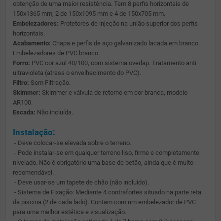
obtenção de uma maior resistência. Tem 8 perfis horizontais de
150x1365 mm, 2 de 150x1095 mm e 4 de 150x705 mm.
Embelezadores:
Protetores de injeção na união superior dos perfis
horizontais.
Acabamento:
Chapa e perfis de aço galvanizado lacada em branco.
Embelezadores de PVC branco.
Forro:
PVC cor azul 40/100, com sistema overlap. Tratamento anti
ultravioleta (atrasa o envelhecimento do PVC).
Filtro:
Sem Filtração.
Skimmer:
Skimmer e válvula de retorno em cor branca, modelo
AR100.
Escada:
Não incluída.
Instalação:
- Deve colocar-se elevada sobre o terreno.
- Pode instalar-se em qualquer terreno liso, firme e completamente
nivelado. Não é obrigatório uma base de betão, ainda que é muito
recomendável.
- Deve usar-se um tapete de chão (não incluído).
- Sistema de Fixação: Mediante 4 contrafortes situado na parte reta
da piscina (2 de cada lado). Contam com um embelezador de PVC
para uma melhor estética e visualização.